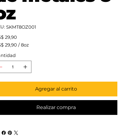
oz
U:
SKU
SKMT8OZ001
SKMT8OZ001
io
$ 29,90
 29,90
$ 29,90 / 8oz
as
ntidad
Agregar al carrito
Realizar compra