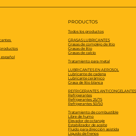
PRODUCTOS
Todos los productos
icantes
GRASAS LUBRICANTES
Grasas de complejo de litio
 productos
Grasas de litio
Grasas de calcio
 español
Tratamiento para metal
LUBRICANTES EN AEROSOL
Lubricante de cadena
Lubricante cerámico
Grasa de litio blanca
REFRIGERANTES ANTICONGELANTE
Refrigerantes
Refrigerantes 25/75
Refrigerantes 50/50
Tratamiento de combustible
Libre de humo
Elevador de octanaje
Estabilizador de aceite
Fluido para dirección asistida
Líquido de frenos