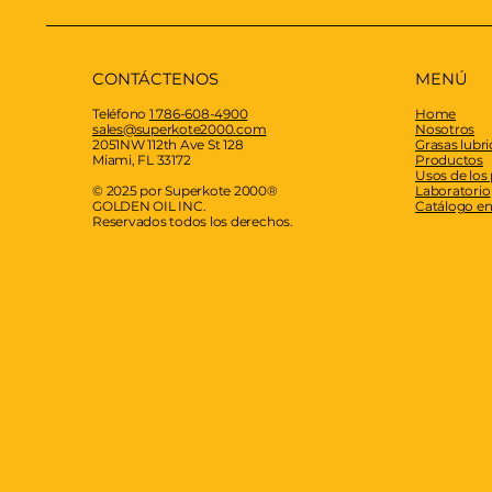
CONTÁCTENOS
MENÚ
Teléfono
1 786-608-4900
Home
sales@superkote2000.com
Nosotros
2051NW 112th Ave St 128
Grasas lubr
Miami, FL 33172
Productos
Usos de los
© 2025 por Superkote 2000®
Laboratorio
GOLDEN OIL INC.
Catálogo en
Reservados todos los derechos.