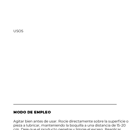
USOS
MODO DE EMPLEO
Agitar bien antes de usar. Rocíe directamente sobre la superficie o
pieza a lubricar, manteniendo la boquilla a una distancia de 15-20
cm. Deje que el producto penetre y limpie el exceso. Reaplicar