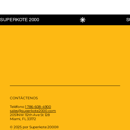
CONTÁCTENOS
Teléfono
1 786-608-4900
sales@superkote2000.com
2051NW 112th Ave St 128
Miami, FL 33172
© 2025 por Superkote 2000®