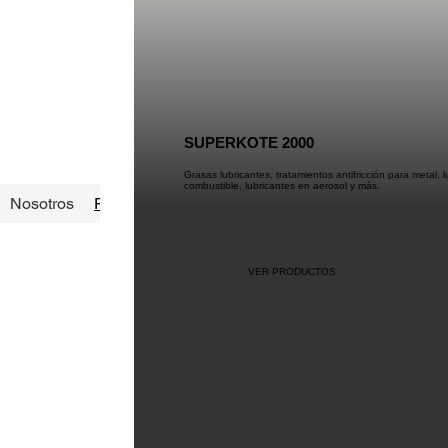
SUPERKOTE 2000
Grasas lubricantes, tratamientos antifricción para metal, l
combustible, lubricantes en aerosol y más.
Nosotros
Principal
Store
Grasas Lubricantes
Prod
VER PRODUCTOS